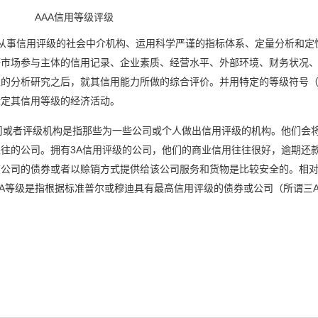
等级评级
从事信用评级的社会中介机构、运用科学严谨的指标体系、定量分析和定
等市场参与主体的信用记录、企业素质、经营水平、外部环境、财务状况
正的分析研究之后，就其信用能力所做的综合评价。并用特定的等级符号
C）标定其信用等级的经济活动。
或者评级机构是指那些为一些公司或个人做出信用评级的机构。他们会
往的公司。拥有3A信用评级的公司，他们的商业信用往往很好，逾期还
该公司的债券或者以赊销方式提供给该公司服务和货物是比较安全的。相
3A等级是指根据标准普尔或穆迪具有最高信用评级的债券或公司（所谓三